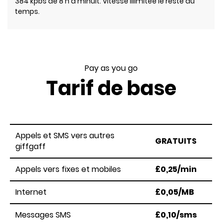
384 kpbs de 8 h à minuit. Vitesse illimitée le reste du
temps.
Pay as you go
Tarif de base
Appels et SMS vers autres
GRATUITS
giffgaff
Appels vers fixes et mobiles
£0,25/min
Internet
£0,05/MB
Messages SMS
£0,10/sms