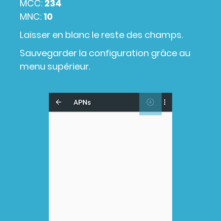
MCC:
234
MNC:
10
Laisser en blanc le reste des champs.
Sauvegarder la configuration grâce au
menu supérieur.