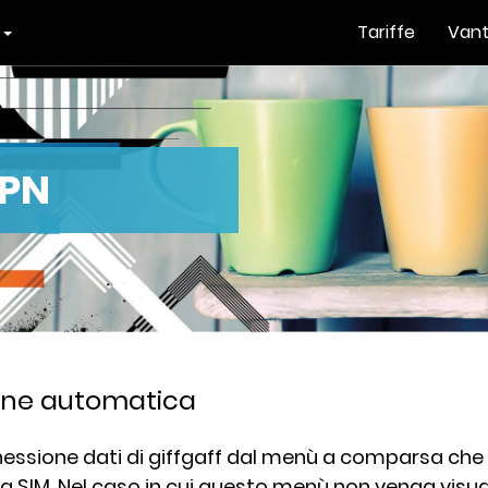
o
Tariffe
Vant
APN
one automatica
nessione dati di giffgaff dal menù a comparsa che
da SIM. Nel caso in cui questo menù non venga visua