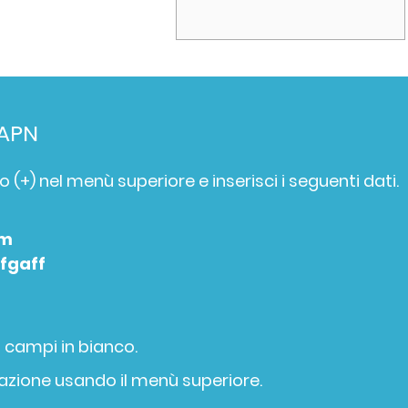
 APN
o (+) nel menù superiore e inserisci i seguenti dati.
om
ffgaff
i campi in bianco.
razione usando il menù superiore.