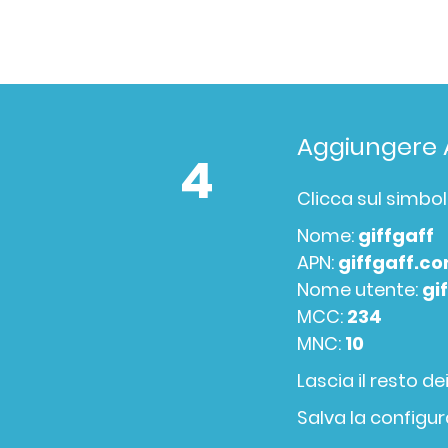
Aggiungere
4
Clicca sul simbol
Nome:
giffgaff
APN:
giffgaff.c
Nome utente:
gi
MCC:
234
MNC:
10
Lascia il resto de
Salva la configu