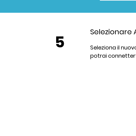
Selezionare
5
Seleziona il nuov
potrai connettert