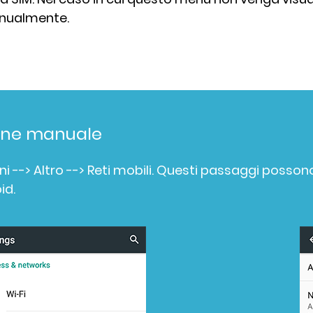
nualmente.
one manuale
ni --> Altro --> Reti mobili. Questi passaggi poss
id.