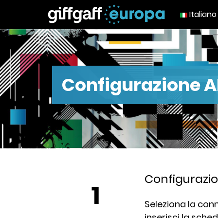
Italian
Configurazione 
Configurazi
1
Seleziona la con
inserisci la sche